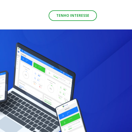
A O
TENHO INTERESSE
ório