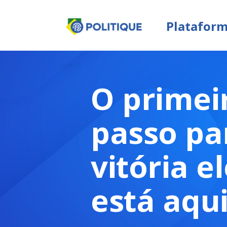
Plataforma
O primeiro
passo para s
vitória eleito
está aqui!