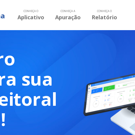
CONHEÇA O
CONHEÇA A
CONHEÇ
Aplicativo
Apuração
Relat
ua
ral